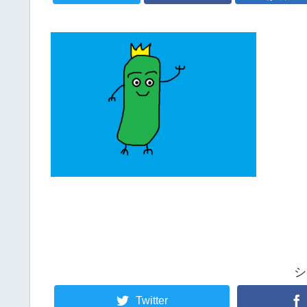
シ
Twitter