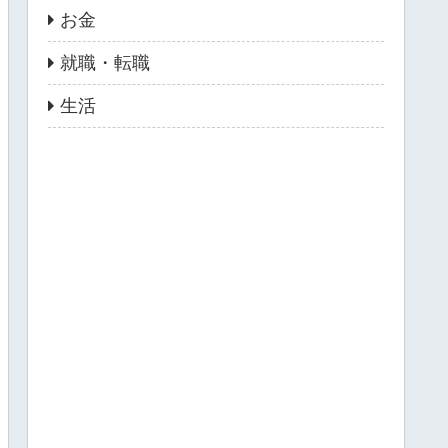
お金
就職・転職
生活